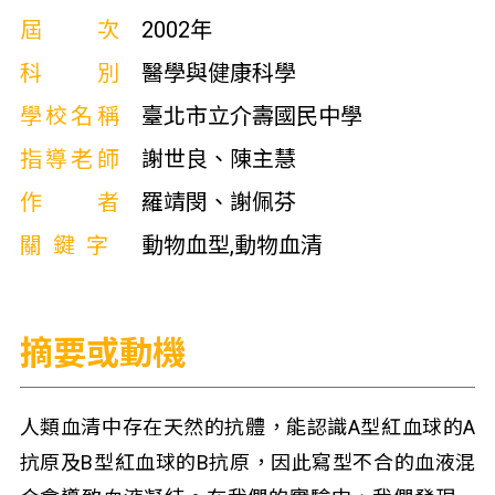
屆次
2002年
科別
醫學與健康科學
學校名稱
臺北市立介壽國民中學
指導老師
謝世良、陳主慧
作者
羅靖閔、謝佩芬
關鍵字
動物血型,動物血清
摘要或動機
人類血清中存在天然的抗體，能認識A型紅血球的A
抗原及B型紅血球的B抗原，因此寫型不合的血液混