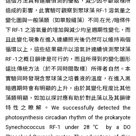
這個方法具有連續偵測的優點，減少因不斷取樣所
造成的影響，此實驗可觀察到聚球藻 RF-1 溶氣量之
變化圖與一般藻類（如單殼縫藻）不同.在光 /暗條件
下 RF-1 之溶氣量的增加與減少均呈週期性變化，而
且此變化現象在進入連續照光後仍然可以維持兩個
循環以上，這些結果顯示以溶氣計連續偵測聚球藻
RF -1之概日韻律是可行的，而且所得到的變化圖形
遠比傳統方法（於不同時間取樣）所得者自然。本
實驗同時發現含聚球藻之培養液的溫度，在進入黑
暗週期時會有明顯的上升，由於其變化程度比其他
藻類明顯，如加以探討應有助於對此藻以及其韻律
特性之瞭解。We successfully detected the
photosynthesis circadian rhythm of the prokaryote
Synechococcus RF-1 under 28℃ by a DO