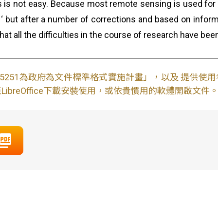
 is not easy. Because most remote sensing is used for m
‘ but after a number of corrections and based on informa
hat all the difficulties in the course of research have bee
S15251為政府為文件標準格式實施計畫」，以及 提供
ibreOffice下載安裝使用，或依貴慣用的軟體開啟文件