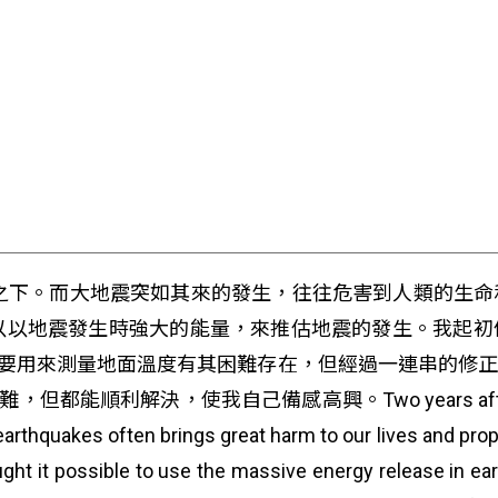
陰影之下。而大地震突如其來的發生，往往危害到人類的生
以以地震發生時強大的能量，來推估地震的發生。我起初
度，要用來測量地面溫度有其困難存在，但經過一連串的修
決，使我自己備感高興。Two years after it happened 
rthquakes often brings great harm to our lives and prop
ht it possible to use the massive energy release in earth