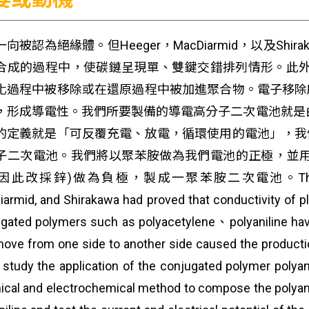
向被認為絕緣體。但Heeger，MacDiarmid，以及S
合成的過程中，使碳鏈呈現單、雙鍵交錯排列情形。此外，
化過程中被移除或在還原過程中被加進聚合物。電子移除
，形成導電性。我們所要製備的導電高分子二次電池就是由這個原理
的定義就是「可反覆充電、放電，循環使用的電池」，我
子二次電池。我們將以聚苯胺做為我們電池的正極，並用
此改採鋅)做為負極，製成一聚苯胺二次電池。The plastics is th
armid, and Shirakawa had proved that conductivity of p
gated polymers such as polyacetylene、polyaniline have
ove from one side to another side caused the production
o study the application of the conjugated polymer polyan
cal and electrochemical method to compose the polyanil