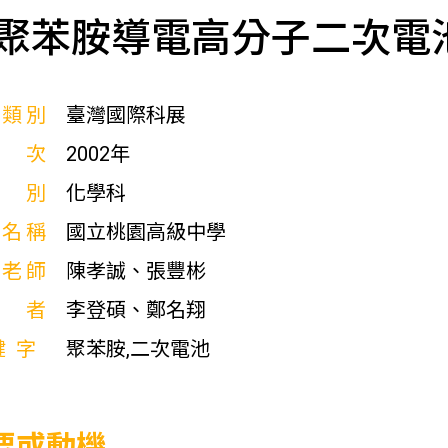
聚苯胺導電高分子二次電
展類別
臺灣國際科展
屆次
2002年
科別
化學科
校名稱
國立桃園高級中學
導老師
陳孝誠、張豐彬
作者
李登碩、鄭名翔
鍵字
聚苯胺,二次電池
要或動機