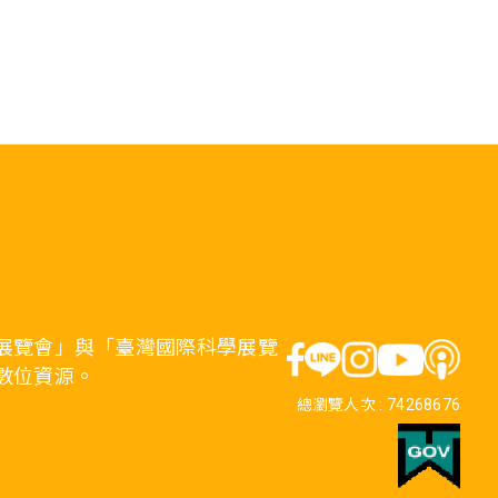
展覽會」與「臺灣國際科學展覽
數位資源。
總瀏覽人次 :
74268676