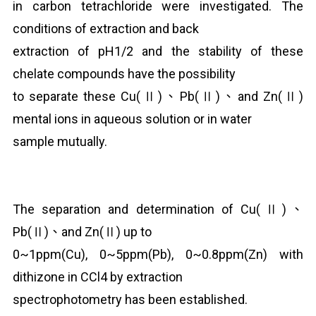
in carbon tetrachloride were investigated. The
conditions of extraction and back
extraction of pH
1/2
and the stability of these
chelate compounds have the possibility
to separate these Cu(Ⅱ)、Pb(Ⅱ)、and Zn(Ⅱ)
mental ions in aqueous solution or in water
sample mutually.
The separation and determination of Cu(Ⅱ)、
Pb(Ⅱ)、and Zn(Ⅱ) up to
0~1ppm(Cu), 0~5ppm(Pb), 0~0.8ppm(Zn) with
dithizone in CCl
4
by extraction
spectrophotometry has been established.