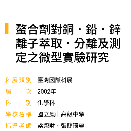
螯合劑對銅．鉛．鋅
離子萃取．分離及測
定之微型實驗研究
科展類別
臺灣國際科展
屆次
2002年
科別
化學科
學校名稱
國立鳳山高級中學
指導老師
梁榮財、張簡琦麗