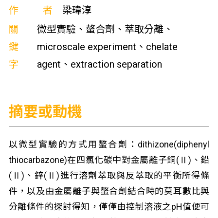
作者
梁瑋淳
關
微型實驗、螯合劑、萃取分離、
鍵
microscale experiment、chelate
字
agent、extraction separation
摘要或動機
以微型實驗的方式用螯合劑：dithizone(diphenyl
thiocarbazone)在四氯化碳中對金屬離子銅(Ⅱ)、鉛
(Ⅱ)、鋅(Ⅱ)進行溶劑萃取與反萃取的平衡所得條
件，以及由金屬離子與螯合劑結合時的莫耳數比與
分離條件的探討得知，僅僅由控制溶液之pH值便可