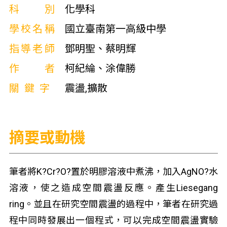
科別
化學科
學校名稱
國立臺南第一高級中學
指導老師
鄧明聖、蔡明輝
作者
柯紀綸、涂偉勝
關鍵字
震盪,擴散
摘要或動機
筆者將K?Cr?O?置於明膠溶液中煮沸，加入AgNO?水
溶液，使之造成空間震盪反應。產生Liesegang
ring。並且在研究空間震盪的過程中，筆者在研究過
程中同時發展出一個程式，可以完成空間震盪實驗