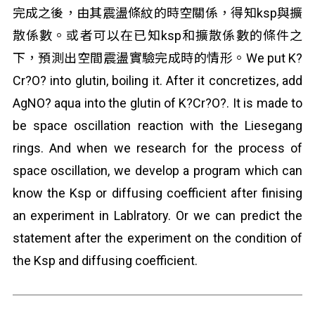
完成之後，由其震盪條紋的時空關係，得知ksp與擴
散係數。或者可以在已知ksp和擴散係數的條件之
下，預測出空間震盪實驗完成時的情形。We put K?
Cr?O? into glutin, boiling it. After it concretizes, add
AgNO? aqua into the glutin of K?Cr?O?. It is made to
be space oscillation reaction with the Liesegang
rings. And when we research for the process of
space oscillation, we develop a program which can
know the Ksp or diffusing coefficient after finising
an experiment in Lablratory. Or we can predict the
statement after the experiment on the condition of
the Ksp and diffusing coefficient.