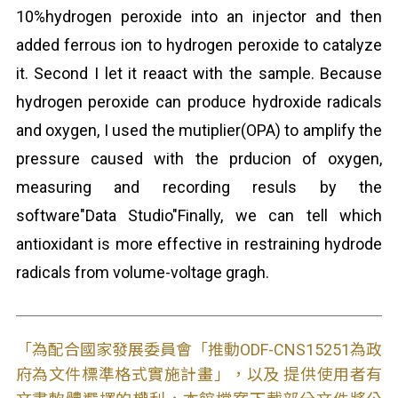
10%hydrogen peroxide into an injector and then
added ferrous ion to hydrogen peroxide to catalyze
it. Second I let it reaact with the sample. Because
hydrogen peroxide can produce hydroxide radicals
and oxygen, I used the mutiplier(OPA) to amplify the
pressure caused with the prducion of oxygen,
measuring and recording resuls by the
software"Data Studio"Finally, we can tell which
antioxidant is more effective in restraining hydrode
radicals from volume-voltage gragh.
「為配合國家發展委員會「推動ODF-CNS15251為政
府為文件標準格式實施計畫」，以及 提供使用者有