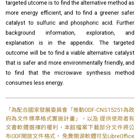
targeted utcome is to find the alternative method as
more energy efficient, and to find a greener safer
catalyst to sulfuric and phosphoric acid. Further
background information, exploration, and
explanation is in the appendix. The targeted
outcome will be to find a viable alternative catalyst
that is safer and more environmentally friendly, and
to find that the microwave synthesis method
consumes less energy.
「為配合國家發展委員會「推動ODF-CNS15251為政
府為文件標準格式實施計畫」，以及 提供使用者有
文書軟體選擇的權利，本館檔案下載部分文件將公
布ODF開放文件格式， 免費開源軟體可至LibreOffice