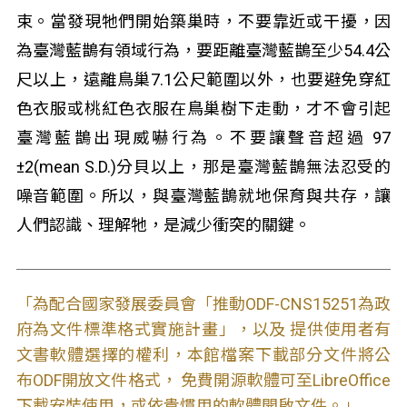
束。當發現牠們開始築巢時，不要靠近或干擾，因
為臺灣藍鵲有領域行為，要距離臺灣藍鵲至少54.4公
尺以上，遠離鳥巢7.1公尺範圍以外，也要避免穿紅
色衣服或桃紅色衣服在鳥巢樹下走動，才不會引起
臺灣藍鵲出現威嚇行為。不要讓聲音超過 97
±2(mean S.D.)分貝以上，那是臺灣藍鵲無法忍受的
噪音範圍。所以，與臺灣藍鵲就地保育與共存，讓
人們認識、理解牠，是減少衝突的關鍵。
「為配合國家發展委員會「推動ODF-CNS15251為政
府為文件標準格式實施計畫」，以及 提供使用者有
文書軟體選擇的權利，本館檔案下載部分文件將公
布ODF開放文件格式， 免費開源軟體可至LibreOffice
下載安裝使用，或依貴慣用的軟體開啟文件。」