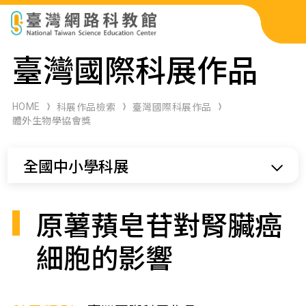
科展作品檢索
臺灣國際科展作品
科學研習月刊
HOME
科展作品檢索
臺灣國際科展作品
體外生物學協會獎
線上教學資源
全國中小學科展
關於本站
網站導覽
原薯蕷皂苷對腎臟癌
細胞的影響