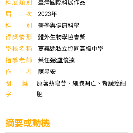
科展類別
臺灣國際科展作品
屆次
2023年
科別
醫學與健康科學
得獎情形
體外生物學協會獎
學校名稱
嘉義縣私立協同高級中學
指導老師
蔡任弼;盧俊達
作者
陳昱安
關鍵
原薯蕷皂苷、細胞凋亡、腎臟癌細
字
胞
摘要或動機