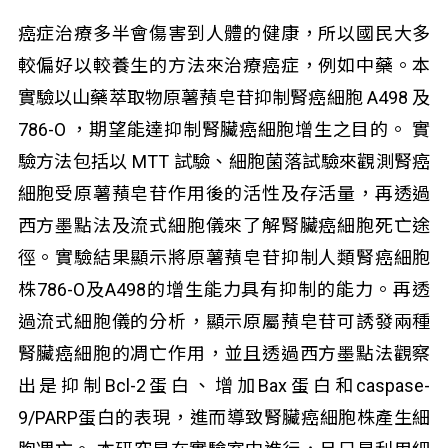
癌症治療多半會傷害到人體的健康，所以國民大多
較偏好以較養生的方法來治療癌症，例如中藥。本
實驗以山藥萃取物原薯蕷皂苷抑制腎癌細胞 A498 及
786-O ，期望能達抑制腎臟癌細胞增生之目的。 實
驗方法包括以 MTT 試驗、細胞菌落試驗來觀測腎癌
細胞受原薯蕷皂苷作用後的活性及存活量，再透過
西方墨點法及流式細胞儀來了解腎臟癌細胞死亡途
徑。實驗結果顯示將原薯蕷皂苷抑制人類腎癌細胞
株786-O及A498的增生能力具有抑制的能力。再透
過流式細胞儀的分析，顯示原屬蕷皂苷可誘發兩種
腎臟癌細胞的凋亡作用，並且透過西方墨點法觀察
出是抑制Bcl-2蛋白、增加Bax蛋白和caspase-
9/PARP蛋白的表現，進而導致腎臟癌細胞株產生細