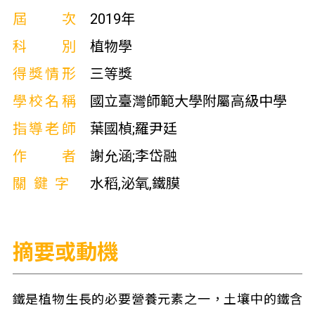
屆次
2019年
科別
植物學
得獎情形
三等獎
學校名稱
國立臺灣師範大學附屬高級中學
指導老師
葉國楨;羅尹廷
作者
謝允涵;李岱融
關鍵字
水稻,泌氧,鐵膜
摘要或動機
鐵是植物生長的必要營養元素之一，土壤中的鐵含