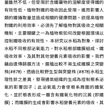
量雖然不低，但受限於含鐵礦物的溶解度使得鐵的
有效性低，植物對鐵的吸收因此受限，進而影響人
類的鐵攝取量並造成相關的健康問題。欲提高植物
對鐵的利用效率，必須先了解植物對其吸收之相關
機制，主要關鍵之一為植物根如何改變根圈環境以
控制鐵吸收的有效性。 本研究以水稻為對象，探討
水稻不同根部泌氧能力，對水稻根部鐵膜組成、鐵
吸收效率，及其對其他營養元素吸收的影響。我們
藉由遺傳篩選方法，選殖出較不易生成鐵膜之突變
株(#878)，透過比較野生型與突變株 (#878)水稻生
理性狀之差異，發現通氣組織的生成為控制根系泌
氧的影響因子；此泌氧能力會使根系周圍的鐵氧
化，並於根表形成一層含有鐵氧化物的沉澱 (即鐵
膜)；而鐵膜的生成會影響水稻營養元素的吸收，其