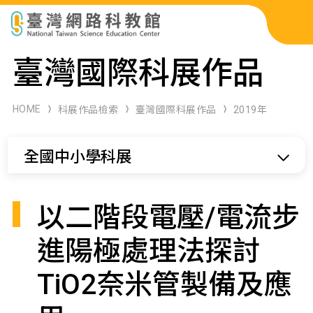
科展作品檢索
臺灣國際科展作品
科學研習月刊
HOME
科展作品檢索
臺灣國際科展作品
2019年
線上教學資源
全國中小學科展
關於本站
網站導覽
以二階段電壓/電流步
進陽極處理法探討
TiO2奈米管製備及應