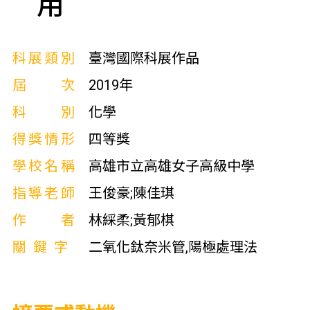
用
科展類別
臺灣國際科展作品
屆次
2019年
科別
化學
得獎情形
四等獎
學校名稱
高雄市立高雄女子高級中學
指導老師
王俊豪;陳佳琪
作者
林綵柔;黃郁棋
關鍵字
二氧化鈦奈米管,陽極處理法