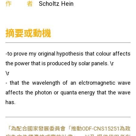
作者
Scholtz Hein
摘要或動機
-to prove my original hypothesis that colour affects
the power that is produced by solar panels. \r
\r
- that the wavelength of an elctromagnetic wave
affects the photon or quanta energy that the wave
has.
「為配合國家發展委員會「推動ODF-CNS15251為政