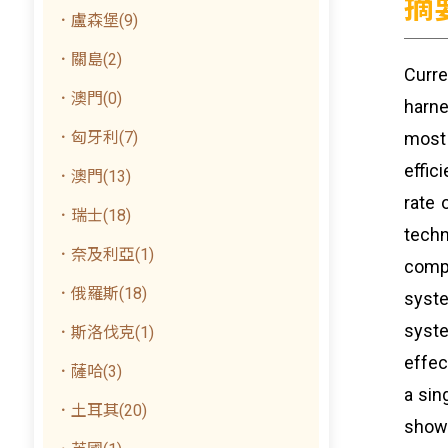
摘
．盧森堡(9)
．關島(2)
Curre
．澳門(0)
harne
．匈牙利(7)
most
effic
．澳門(13)
rate 
．瑞士(18)
techn
．奈及利亞(1)
compl
．俄羅斯(18)
syste
syste
．斯洛伐克(1)
effec
．薩哈(3)
a sin
．土耳其(20)
showe