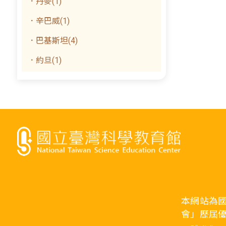
．丹麥(1)
．辛巴威(1)
．巴基斯坦(4)
．約旦(1)
本網站為
會」歷屆