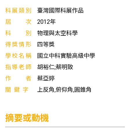
科展類別
臺灣國際科展作品
屆次
2012年
科別
物理與太空科學
得獎情形
四等獎
學校名稱
國立中科實驗高級中學
指導老師
胡裕仁;蔡明致
作者
蔡亞婷
關鍵字
上反角,俯仰角,圓錐角
摘要或動機