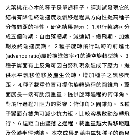
大葉桃花心木的種子是單翅種子，經測試發現它的
結構有降低終端速度及飄移過程具方向性提高種子
分佈間距的特性，研究結果顯示： 1.飛行軌跡可分
成五個時期：自由落體期、減速期、緩飛期、加速
期及終端速度期。 2.種子旋轉飛行軌跡的前進比
(advance ratio)屬於推進效率<1的滯空旋轉型態。 3.
種子翼面有上反角可因白努利現象造成下壓力，提
供水平飄移位移及產生公轉，增加種子之飄移間
距。 4.種子載重位置可提供旋轉過程的圓錐角，翼
面展長一端有肋痕重量，提供旋轉過程的俯仰角。
對飛行過程升阻力的影響：俯仰角＞圓錐角。 5.種
子翼面有截角可減少抗力矩，比較容易啟動旋轉飛
行。 6.遠距自由墜落之過程，載重量越大偏移距離
及公轉半徑越遠。 本次成果是藉由單翅種子的簡易