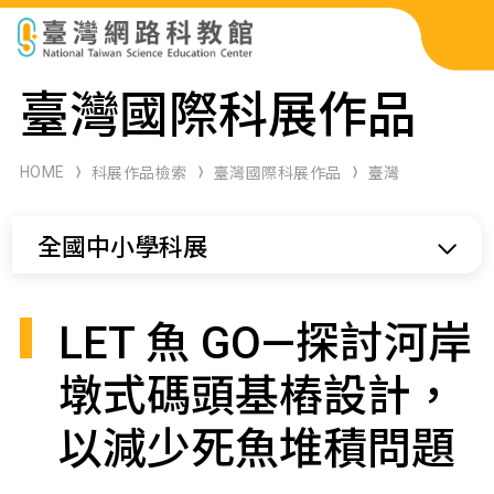
科展作品檢索
臺灣國際科展作品
科學研習月刊
HOME
科展作品檢索
臺灣國際科展作品
臺灣
線上教學資源
全國中小學科展
關於本站
網站導覽
LET 魚 GO—探討河岸
墩式碼頭基樁設計，
以減少死魚堆積問題