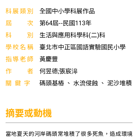
科展類別
全國中小學科展作品
屆次
第64屆--民國113年
科別
生活與應用科學科(二)科
學校名稱
臺北市中正區國語實驗國民小學
指導老師
黃慶豐
作者
何昱德;張宸滜
關鍵字
碼頭基樁 、 水流侵蝕 、 泥沙堆積
摘要或動機
當地夏天的河岸碼頭常堆積了很多死魚，造成環境