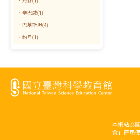
．丹麥(1)
．辛巴威(1)
．巴基斯坦(4)
．約旦(1)
本網站為
會」歷屆