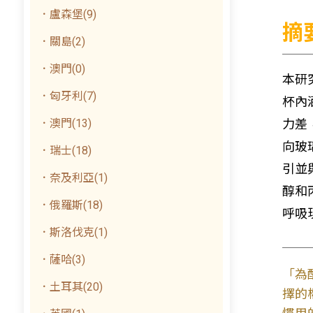
．盧森堡(9)
摘
．關島(2)
．澳門(0)
本研
．匈牙利(7)
杯內
．澳門(13)
力差
向玻
．瑞士(18)
引並
．奈及利亞(1)
醇和
．俄羅斯(18)
呼吸
．斯洛伐克(1)
．薩哈(3)
「為
．土耳其(20)
擇的