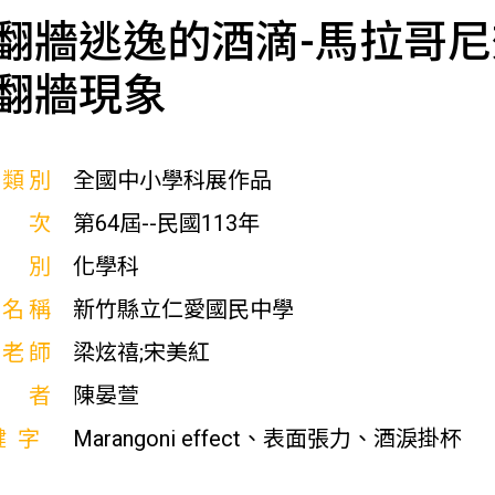
翻牆逃逸的酒滴-馬拉哥
翻牆現象
展類別
全國中小學科展作品
屆次
第64屆--民國113年
科別
化學科
校名稱
新竹縣立仁愛國民中學
導老師
梁炫禧;宋美紅
作者
陳晏萱
鍵字
Marangoni effect、表面張力、酒淚掛杯