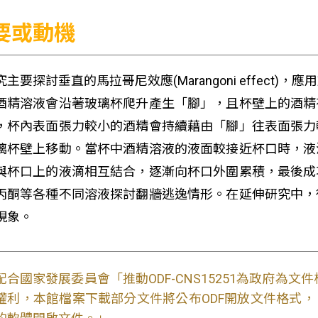
要或動機
究主要探討垂直的馬拉哥尼效應(Marangoni effec
酒精溶液會沿著玻璃杯爬升產生「腳」，且杯壁上的酒精
，杯內表面張力較小的酒精會持續藉由「腳」往表面張力
璃杯壁上移動。當杯中酒精溶液的液面較接近杯口時，液
與杯口上的液滴相互結合，逐漸向杯口外圍累積，最後成
丙酮等各種不同溶液探討翻牆逃逸情形。在延伸研究中，
現象。
配合國家發展委員會「推動ODF-CNS15251為政府為
權利，本館檔案下載部分文件將公布ODF開放文件格式， 免費