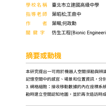
學校名稱
臺北市立建國高級中學
指導老師
葉昭松;王鼎中
作者
葉暘;何政勳
關鍵字
仿生工程(Bionic Engineer
摘要或動機
本研究提出一可用於機器人空間探勘與辨
記憶空間中的感官、場景和位置資訊，分別由
3. 網格細胞：接收移動數據的內在座標系
勘時建立空間認知地圖，並於再次造訪時