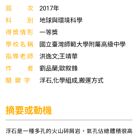
屆次
2017年
科別
地球與環境科學
得獎情形
一等獎
學校名稱
國立臺灣師範大學附屬高級中學
指導老師
洪逸文;王靖華
作者
劉品蘭;歐叙鋒
關鍵字
浮石,化學組成,搬運方式
摘要或動機
浮石是一種多孔的火山碎屑岩，氣孔佔總體積很高