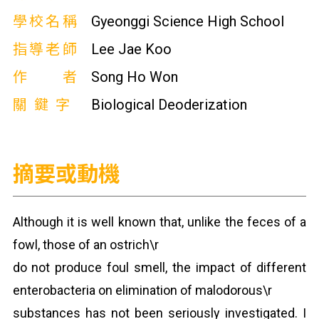
學校名稱
Gyeonggi Science High School
指導老師
Lee Jae Koo
作者
Song Ho Won
關鍵字
Biological Deoderization
摘要或動機
Although it is well known that, unlike the feces of a
fowl, those of an ostrich\r
do not produce foul smell, the impact of different
enterobacteria on elimination of malodorous\r
substances has not been seriously investigated. I