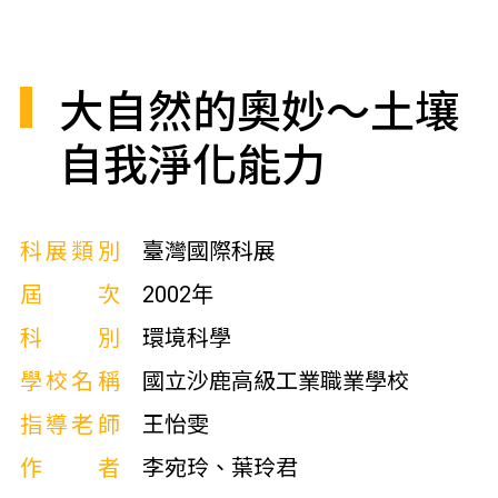
大自然的奧妙～土壤
自我淨化能力
科展類別
臺灣國際科展
屆次
2002年
科別
環境科學
學校名稱
國立沙鹿高級工業職業學校
指導老師
王怡雯
作者
李宛玲、葉玲君