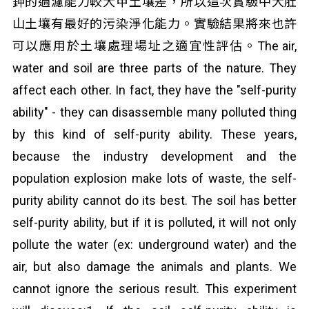
鉀的過濾能力較大甲土壤差，所以這次實驗中大肚
山土壤有最好的污染淨化能力。實驗結果將來也許
可以應用於土壤處理場址之適宜性評估。The air,
water and soil are three parts of the nature. They
affect each other. In fact, they have the "self-purity
ability" - they can disassemble many polluted thing
by this kind of self-purity ability. These years,
because the industry development and the
population explosion make lots of waste, the self-
purity ability cannot do its best. The soil has better
self-purity ability, but if it is polluted, it will not only
pollute the water (ex: underground water) and the
air, but also damage the animals and plants. We
cannot ignore the serious result. This experiment