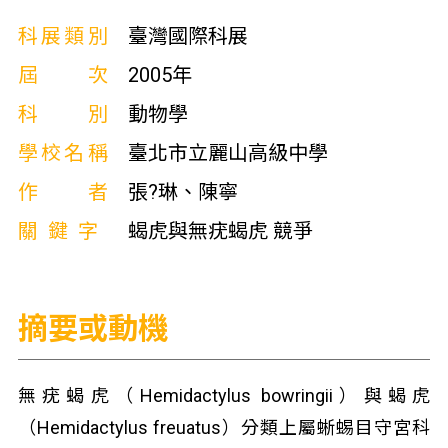
科展類別
臺灣國際科展
屆次
2005年
科別
動物學
學校名稱
臺北市立麗山高級中學
作者
張?琳、陳寧
關鍵字
蝎虎與無疣蝎虎 競爭
摘要或動機
無疣蝎虎（Hemidactylus bowringii）與蝎虎
（Hemidactylus freuatus）分類上屬蜥蜴目守宮科