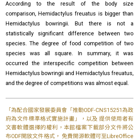
According to the result of the body size
comparison, Hemidactylus freuatus is bigger than
Hemidactylus bowringii. But there is not a
statistically significant difference between two
species. The degree of food competition of two
species was all square. In summary, it was
occurred the interspecific competition between
Hemidactylus bowringii and Hemidactylus freuatus,
and the degree of competitions was almost equal.
「為配合國家發展委員會「推動ODF-CNS15251為政
府為文件標準格式實施計畫」，以及 提供使用者有
文書軟體選擇的權利，本館檔案下載部分文件將公
布ODF開放文件格式， 免費開源軟體可至LibreOffice