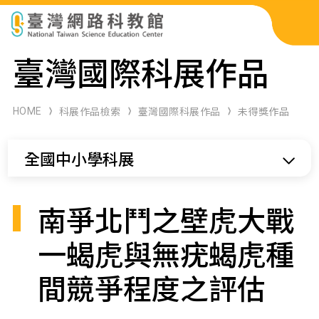
科展作品檢索
臺灣國際科展作品
科學研習月刊
HOME
科展作品檢索
臺灣國際科展作品
未得獎作品
線上教學資源
全國中小學科展
關於本站
網站導覽
南爭北鬥之壁虎大戰
一蝎虎與無疣蝎虎種
間競爭程度之評估