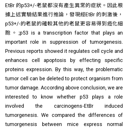
EtBr 的p53+/-老鼠都沒有產生異常的症狀。因此根
據上述實驗結果進行推論，發現經EtBr 的刺激後，
p53+/-的老鼠的確較其他的老鼠更容易得到癌化細
胞。;p53 is a transcription factor that plays an
important role in suppression of tumorgenesis.
Previous reports showed it regulates cell cycle and
enhances cell apoptosis by effecting specific
proteins expression. By this way, the problematic
tumor cell can be deleted to protect organism from
tumor damage. According above conclusion, we are
interested to know whether p53 plays a role
involved the carcinogens-EtBr induced
tumorgenesis. We compared the differences of
tumorgenesis between mice express normal