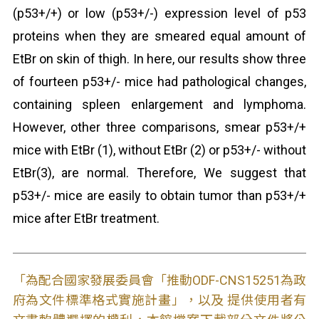
(p53+/+) or low (p53+/-) expression level of p53
proteins when they are smeared equal amount of
EtBr on skin of thigh. In here, our results show three
of fourteen p53+/- mice had pathological changes,
containing spleen enlargement and lymphoma.
However, other three comparisons, smear p53+/+
mice with EtBr (1), without EtBr (2) or p53+/- without
EtBr(3), are normal. Therefore, We suggest that
p53+/- mice are easily to obtain tumor than p53+/+
mice after EtBr treatment.
「為配合國家發展委員會「推動ODF-CNS15251為政
府為文件標準格式實施計畫」，以及 提供使用者有