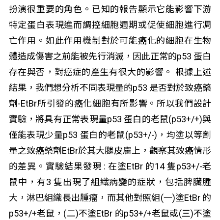
扮演很重要的角色。已知的報告顯示它能影響下游
特定蛋白表現進而調控細胞週期或促使細胞進行凋
亡作用。如此作用機制對於可能癌化的細胞在生物
體造成傷害之前能被先行消滅，因此正常的p53 蛋白
存在與否，對癌症的產生有很大的影響。 根據上述
結果，我們想分析不同表現量的p53 是否對於致癌藥
劑-EtBr所引發的癌化細胞有所影響。所以我們設計
實驗，將具有正常表現量p53 蛋白的老鼠(p53+/+)與
僅能表現少量p53 蛋白的老鼠(p53+/-)，均塗以等劑
量之致癌藥劑EtBr於其大腿皮膚上，觀察其致癌情形
的差異。實驗結果發現 : 在塗EtBr 的14 隻p53+/-老
鼠中，有3 隻出現了組織病變的症狀，包括脾臟腫
大，淋巴組織長出腫瘤，而其他對照組(一)塗EtBr 的
p53+/+老鼠，(二)不塗EtBr 的p53+/+老鼠或(三)不塗