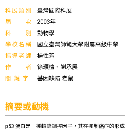
科展類別
臺灣國際科展
屆次
2003年
科別
動物學
學校名稱
國立臺灣師範大學附屬高級中學
指導老師
楊性芳
作者
徐頊檀、謝承展
關鍵字
基因缺陷 老鼠
摘要或動機
p53 蛋白是一種轉錄調控因子，其在抑制癌症的形成