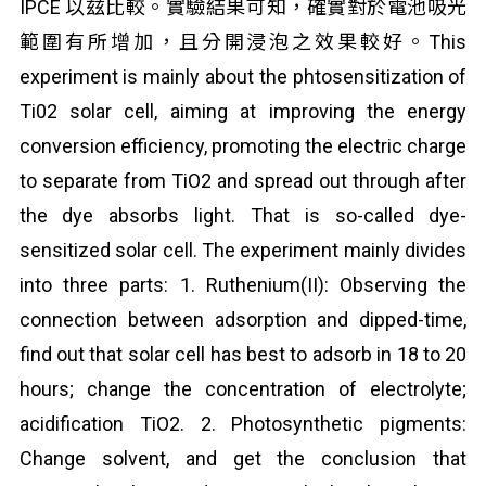
IPCE 以玆比較。實驗結果可知，確實對於電池吸光
範圍有所增加，且分開浸泡之效果較好。This
experiment is mainly about the phtosensitization of
Ti02 solar cell, aiming at improving the energy
conversion efficiency, promoting the electric charge
to separate from TiO2 and spread out through after
the dye absorbs light. That is so-called dye-
sensitized solar cell. The experiment mainly divides
into three parts: 1. Ruthenium(II): Observing the
connection between adsorption and dipped-time,
find out that solar cell has best to adsorb in 18 to 20
hours; change the concentration of electrolyte;
acidification TiO2. 2. Photosynthetic pigments:
Change solvent, and get the conclusion that