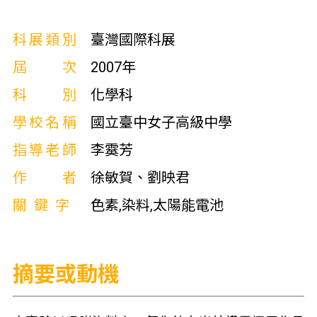
科展類別
臺灣國際科展
屆次
2007年
科別
化學科
學校名稱
國立臺中女子高級中學
指導老師
李霙芳
作者
徐敏賀、劉映君
關鍵字
色素,染料,太陽能電池
摘要或動機