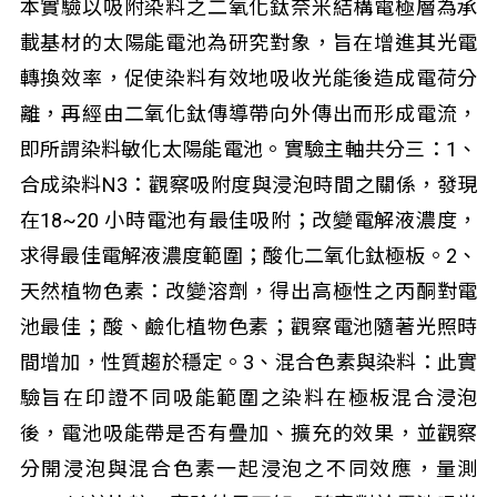
本實驗以吸附染料之二氧化鈦奈米結構電極層為承
載基材的太陽能電池為研究對象，旨在增進其光電
轉換效率，促使染料有效地吸收光能後造成電荷分
離，再經由二氧化鈦傳導帶向外傳出而形成電流，
即所謂染料敏化太陽能電池。實驗主軸共分三：1、
合成染料N3：觀察吸附度與浸泡時間之關係，發現
在18~20 小時電池有最佳吸附；改變電解液濃度，
求得最佳電解液濃度範圍；酸化二氧化鈦極板。2、
天然植物色素：改變溶劑，得出高極性之丙酮對電
池最佳；酸、鹼化植物色素；觀察電池隨著光照時
間增加，性質趨於穩定。3、混合色素與染料：此實
驗旨在印證不同吸能範圍之染料在極板混合浸泡
後，電池吸能帶是否有疊加、擴充的效果，並觀察
分開浸泡與混合色素一起浸泡之不同效應，量測