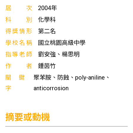
屆次
2004年
科別
化學科
得獎情形
第二名
學校名稱
國立桃園高級中學
指導老師
劉安強、楊思明
作者
鍾茵竹
關鍵
聚苯胺、防蝕、poly-aniline、
字
anticorrosion
摘要或動機