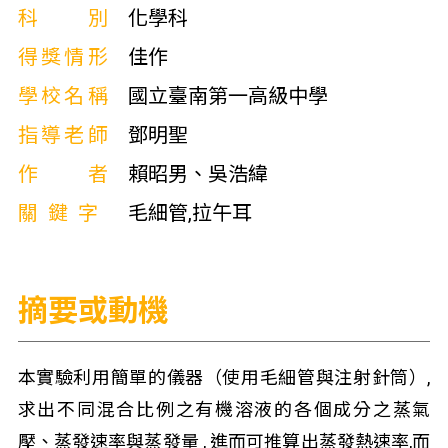
科別
化學科
得獎情形
佳作
學校名稱
國立臺南第一高級中學
指導老師
鄧明聖
作者
賴昭男、吳浩緯
關鍵字
毛細管,拉午耳
摘要或動機
本實驗利用簡單的儀器（使用毛細管與注射針筒）,
求出不同混合比例之有機溶液的各個成分之蒸氣
壓、蒸發速率與蒸發量 , 進而可推算出蒸發熱速率,而