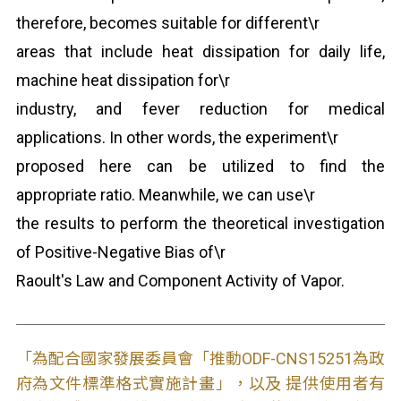
therefore, becomes suitable for different\r
areas that include heat dissipation for daily life,
machine heat dissipation for\r
industry, and fever reduction for medical
applications. In other words, the experiment\r
proposed here can be utilized to find the
appropriate ratio. Meanwhile, we can use\r
the results to perform the theoretical investigation
of Positive-Negative Bias of\r
Raoult's Law and Component Activity of Vapor.
「為配合國家發展委員會「推動ODF-CNS15251為政
府為文件標準格式實施計畫」，以及 提供使用者有