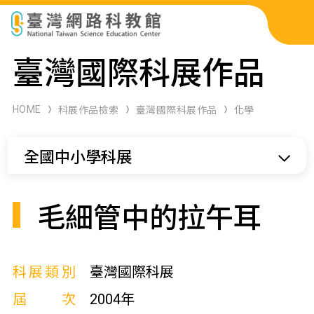
科展作品檢索
臺灣國際科展作品
科學研習月刊
HOME
科展作品檢索
臺灣國際科展作品
化學
線上教學資源
全國中小學科展
關於本站
網站導覽
毛細管中的拉午耳
科展類別
臺灣國際科展
屆次
2004年