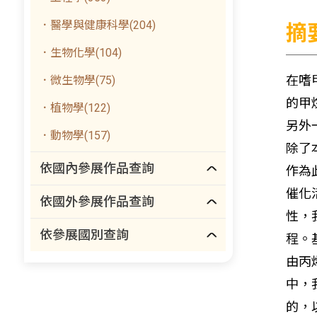
．醫學與健康科學(204)
摘
．生物化學(104)
在嗜
．微生物學(75)
的甲
．植物學(122)
另外
．動物學(157)
除了
依國內參展作品查詢
作為
催化
依國外參展作品查詢
性，
依參展國別查詢
程。
由丙
中，
的，