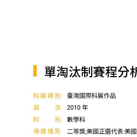
單淘汰制賽程分
科展類別
臺灣國際科展作品
屆次
2010 年
科別
數學科
得獎情形
二等獎;美國正選代表:美