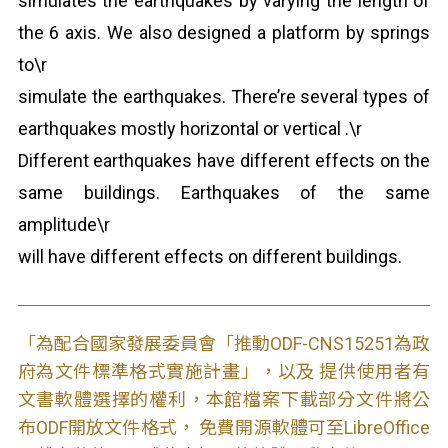
simulates the earthquakes by varying the length of
the 6 axis. We also designed a platform by springs
to\r
simulate the earthquakes. There’re several types of
earthquakes mostly horizontal or vertical .\r
Different earthquakes have different effects on the
same buildings. Earthquakes of the same
amplitude\r
will have different effects on different buildings.
「為配合國家發展委員會「推動ODF-CNS15251為政
府為文件標準格式實施計畫」，以及 提供使用者有
文書軟體選擇的權利，本館檔案下載部分文件將公
布ODF開放文件格式， 免費開源軟體可至LibreOffice