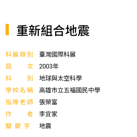
重新組合地震
科展類別
臺灣國際科展
屆次
2003年
科別
地球與太空科學
學校名稱
高雄市立五福國民中學
指導老師
張榮富
作者
李宜家
關鍵字
地震