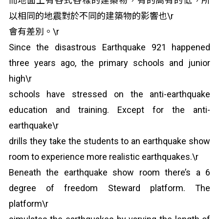
而地面上有各式各樣的建築物，有的高有的低，所
以相同的地震對於不同的建築物的影響也\r
會有差別。\r
Since the disastrous Earthquake 921 happened
three years ago, the primary schools and junior
high\r
schools have stressed on the anti-earthquake
education and training. Except for the anti-
earthquake\r
drills they take the students to an earthquake show
room to experience more realistic earthquakes.\r
Beneath the earthquake show room there’s a 6
degree of freedom Steward platform. The
platform\r