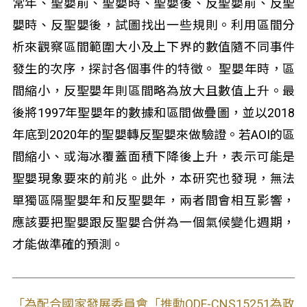
常年、聖嬰前、聖嬰時、聖嬰後、反聖嬰前、反聖
嬰時、反聖嬰後，試圖找出一些規則。利用區間分
析來觀察區間範圍大小及上下界的數值隨不同事件
發生的次序，探討各個事件的特徵。 聖嬰年時，區
間縮小，反聖嬰年則區間略為放大且數值上升。最
後將1997年聖嬰年的數據和區間做疊圖，並以2018
年底到2020年的聖嬰轉反聖嬰來做驗證。若AOI的區
間縮小、或海冰覆蓋面積下降後上升，表示可能是
聖嬰現象要來的前兆。此外，本研究也發現，無法
單獨區隔聖嬰年和反聖嬰年，兩者間會相互影響，
應該要把聖嬰跟反聖嬰合併為一個氣候變化週期，
才能做準確的預測。
「為配合國家發展委員會「推動ODF-CNS15251為政