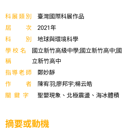
科展類別
臺灣國際科展作品
屆次
2021年
科別
地球與環境科學
學校名
國立新竹高級中學;國立新竹高中;國
稱
立新竹高中
指導老師
鄭妙靜
作者
陳宥羽;廖邦宇;楊云皓
關鍵字
聖嬰現象、北極震盪、海冰體積
摘要或動機