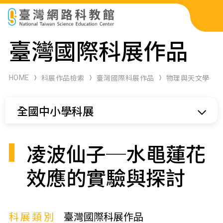
科展作品檢索
臺灣國際科展作品
科學研習月刊
HOME
科展作品檢索
臺灣國際科展作品
物理與天文學
線上教學資源
全國中小學科展
關於本站
網站導覽
凌波仙子─水黽蓮花
效應的實驗與探討
科展類別
臺灣國際科展作品