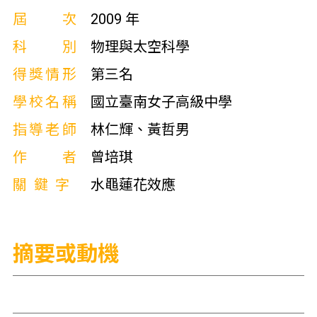
屆次
2009 年
科別
物理與太空科學
得獎情形
第三名
學校名稱
國立臺南女子高級中學
指導老師
林仁輝、黃哲男
作者
曾培琪
關鍵字
水黽蓮花效應
摘要或動機