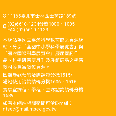
11165臺北市士林區士商路189號
(02)6610-1234分機1000、1005．
FAX (02)6610-1133
本網站為國立臺灣科學教育館之資源網
站，分享「全國中小學科學展覽會」與
「臺灣國際科學展覽會」歷屆優勝作
品、科學研習雙月刊及展館展品之學習
教材等豐富數位資源。
團體參觀預約洽詢請轉分機1515/
場地使用洽詢請轉分機1606、1516
實驗室課程、學程、營隊諮詢請轉分機
1689
如有本網站相關疑問可洽E-mail：
ntsec@mail.ntsec.gov.tw