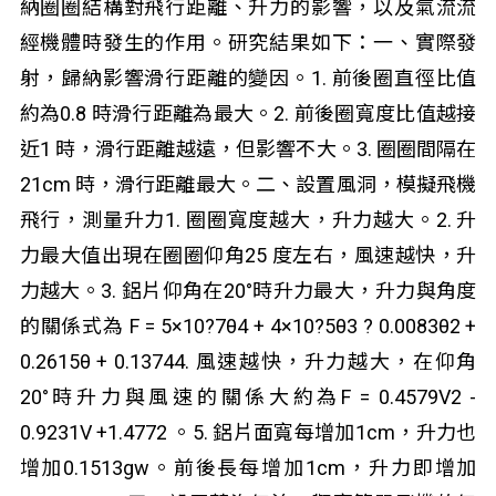
納圈圈結構對飛行距離、升力的影響，以及氣流流
經機體時發生的作用。研究結果如下：一、實際發
射，歸納影響滑行距離的變因。1. 前後圈直徑比值
約為0.8 時滑行距離為最大。2. 前後圈寬度比值越接
近1 時，滑行距離越遠，但影響不大。3. 圈圈間隔在
21cm 時，滑行距離最大。二、設置風洞，模擬飛機
飛行，測量升力1. 圈圈寬度越大，升力越大。2. 升
力最大值出現在圈圈仰角25 度左右，風速越快，升
力越大。3. 鋁片仰角在20°時升力最大，升力與角度
的關係式為 F = 5×10
?7
θ
4
+ 4×10
?5
θ
3
? 0.0083θ
2
+
0.2615θ + 0.13744. 風速越快，升力越大，在仰角
20°時升力與風速的關係大約為F = 0.4579V
2
-
0.9231V +1.4772 。5. 鋁片面寬每增加1cm，升力也
增加0.1513gw。前後長每增加1cm，升力即增加