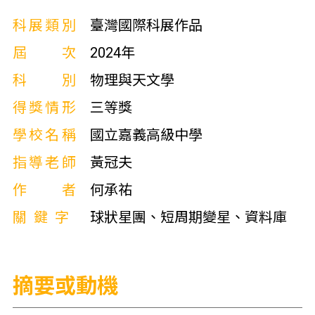
科展類別
臺灣國際科展作品
屆次
2024年
科別
物理與天文學
得獎情形
三等獎
學校名稱
國立嘉義高級中學
指導老師
黃冠夫
作者
何承祐
關鍵字
球狀星團、短周期變星、資料庫
摘要或動機