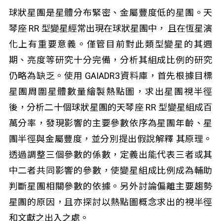
球狀星團是星體分布緊密、金屬豐度低的星團。天
琴座 RR 型變星經常出現在球狀星團中， 且在恆星演
化上有重要意義。僅管目前對此類型變星的其週
期、亮度等研究十分完備，分析其組成比例的研究
仍略為缺乏。使用 GAIADR3資料庫，首先根據目標
星團周圍星體數量繪製熱點圖，求出星團視半徑
後，分析二十個球狀星團的天琴座 RR 型變星組成百
萬分率，發現影響的主要參數依序為星團年齡、星
團半徑與金屬豐度，並分別提出假說解釋 其原理。
透過調整三個參數的係數，定義出能代表三者或其
中二者共同影響的參數，使變星組成比例成為輔助
判斷星團相關參數的依據。另外討論偏離主要趨勢
星團的原因，且亦探討以熱點圖概念求出的視半徑
和文獻之出入之處。