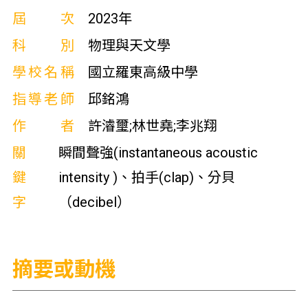
屆次
2023年
科別
物理與天文學
學校名稱
國立羅東高級中學
指導老師
邱銘鴻
作者
許濬璽;林世堯;李兆翔
關
瞬間聲強(instantaneous acoustic
鍵
intensity )、拍手(clap)、分貝
字
（decibel）
摘要或動機