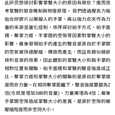
此研究想探討影響掌聲大小的原因有哪些？進而思
考掌聲的發音機制與物理原理。 我們透過壓克力板
貼合矽膠片以模擬人的手掌、再以強力衣夾作為力
量的來源並量化控制，依序探討拍手方式、拍手面
積、擊掌力道、手掌間的空隙等因素對掌聲大小的
影響，最後發現拍手的產生的聲音是源自於手掌間
的空氣被快速壓縮、釋放而產生，而且有類似線狀
排列音源的效果，因此聽到的掌聲大小和與手掌的
相對位置有關聯、拍手面積和掌聲的聲音強度成正
比、擊掌力道和掌聲大小的關聯則是源自於擊掌速
度而非力量－在相同擊掌距離下，聲音強度要變為2
倍(也就是增加3dB的音量)，力量需增為4倍；最後
手掌間空隙造成掌聲大小的差異，是源於空隙的被
壓縮程度而非空洞大小。