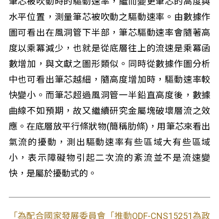
筆芯被吹動時的驅動速率，繼而變更筆芯的高度與
水平位置，測量筆芯被吹動之驅動速率。由數據作
圖可看出在風洞管下半部，筆芯驅動速率會隨著高
度以乘冪減少，也就是從底層往上的流速是乘冪函
數增加，與文獻之圖形類似。同時從數據作圖分析
中也可看出筆芯越細，隨高度增加時，驅動速率較
快變小。而筆芯超過風洞管一半鉛直高度後，數據
曲線不如預期，故又繼續研究金屬塊破壞層流之效
應。在底層放平行條狀物(簡稱肋條)，用筆芯來看出
氣流的擾動，測出驅動速率有些區域大有些區域
小，表示障礙物引起二次流的紊流並不是流速變
快，是屬於擾動式的。
「為配合國家發展委員會「推動ODF-CNS15251為政