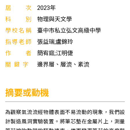
屆次
2023年
科別
物理與天文學
學校名稱
臺中市私立弘文高級中學
指導老師
張益瑞;盧錦玲
作者
簡宥庭;江明倢
關鍵字
邊界層、層流、紊流
摘要或動機
為觀察氣流流經物體表面不易流動的現象，我們設
計製造風洞實驗裝置。將筆芯墊在金屬片上，測量