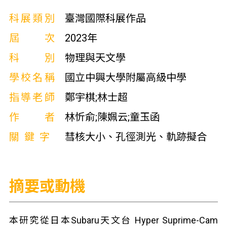
科展類別
臺灣國際科展作品
屆次
2023年
科別
物理與天文學
學校名稱
國立中興大學附屬高級中學
指導老師
鄭宇棋;林士超
作者
林忻俞;陳姵云;童玉函
關鍵字
彗核大小、孔徑測光、軌跡擬合
摘要或動機
本研究從日本Subaru天文台 Hyper Suprime-Cam