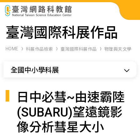
科展作品檢索
臺灣國際科展作品
科學研習月刊
HOME
科展作品檢索
臺灣國際科展作品
物理與天文學
線上教學資源
全國中小學科展
關於本站
網站導覽
日中必彗~由速霸陸
(SUBARU)望遠鏡影
像分析彗星大小