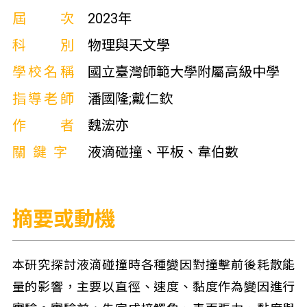
屆次
2023年
科別
物理與天文學
學校名稱
國立臺灣師範大學附屬高級中學
指導老師
潘國隆;戴仁欽
作者
魏浤亦
關鍵字
液滴碰撞、平板、韋伯數
摘要或動機
本研究探討液滴碰撞時各種變因對撞擊前後耗散能
量的影響，主要以直徑、速度、黏度作為變因進行