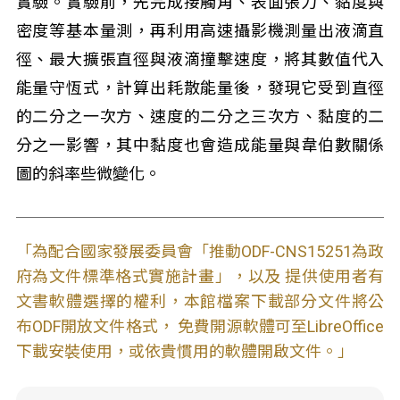
實驗。實驗前，先完成接觸角、表面張力、黏度與
密度等基本量測，再利用高速攝影機測量出液滴直
徑、最大擴張直徑與液滴撞擊速度，將其數值代入
能量守恆式，計算出耗散能量後，發現它受到直徑
的二分之一次方、速度的二分之三次方、黏度的二
分之一影響，其中黏度也會造成能量與韋伯數關係
圖的斜率些微變化。
「為配合國家發展委員會「推動ODF-CNS15251為政
府為文件標準格式實施計畫」，以及 提供使用者有
文書軟體選擇的權利，本館檔案下載部分文件將公
布ODF開放文件格式， 免費開源軟體可至LibreOffice
下載安裝使用，或依貴慣用的軟體開啟文件。」