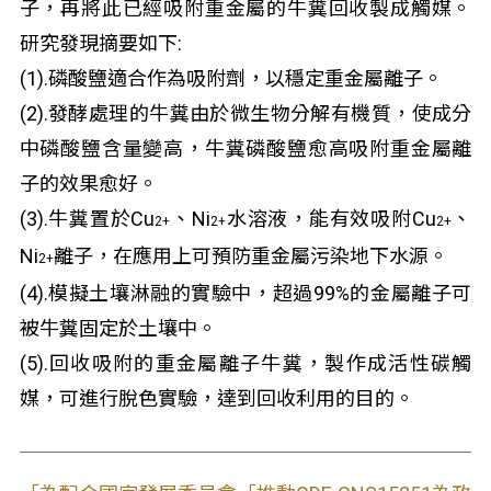
子，再將此已經吸附重金屬的牛糞回收製成觸媒。
研究發現摘要如下:
(1).磷酸鹽適合作為吸附劑，以穩定重金屬離子。
(2).發酵處理的牛糞由於微生物分解有機質，使成分
中磷酸鹽含量變高，牛糞磷酸鹽愈高吸附重金屬離
子的效果愈好。
(3).牛糞置於Cu
、Ni
水溶液，能有效吸附Cu
、
2+
2+
2+
Ni
離子，在應用上可預防重金屬污染地下水源。
2+
(4).模擬土壤淋融的實驗中，超過99%的金屬離子可
被牛糞固定於土壤中。
(5).回收吸附的重金屬離子牛糞，製作成活性碳觸
媒，可進行脫色實驗，達到回收利用的目的。