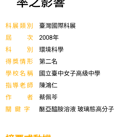
率之影響
科展類別
臺灣國際科展
屆次
2008年
科別
環境科學
得獎情形
第二名
學校名稱
國立臺中女子高級中學
指導老師
陳鴻仁
作者
蔡佩芩
關鍵字
醚亞醯胺溶液 玻璃態高分子