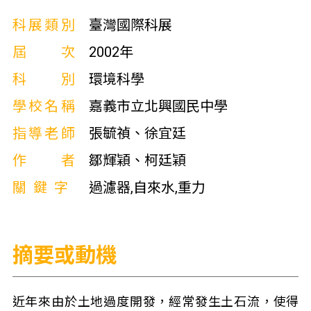
科展類別
臺灣國際科展
屆次
2002年
科別
環境科學
學校名稱
嘉義市立北興國民中學
指導老師
張毓禎、徐宜廷
作者
鄒輝穎、柯廷穎
關鍵字
過濾器,自來水,重力
摘要或動機
近年來由於土地過度開發，經常發生土石流，使得