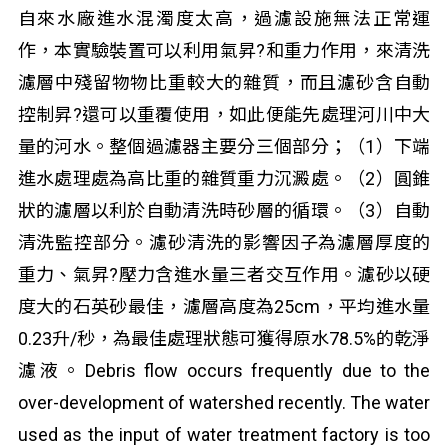
自來水廠進水混濁度太高，過濾設施無法正常運
作，本實驗裝置可以利用氣昇?和重力作用，來清洗
濾層中殘留物物比重較大的雜質，而且濾砂含自動
控制昇?還可以重覆使用，如此便能先處理河川中大
量的河水。整個過濾器主要分三個部分；（1）下端
進水處理處為高比重的雜質重力沉澱處。（2）圓錐
狀的濾層以利於自動清洗時砂層的循環。（3）自動
清洗監控部分。濾砂清洗的影響因子為濾層厚度的
重力、氣昇?壓力含進水量三者交互作用。濾砂以硬
度大的石英砂最佳，濾層高度為25cm，平均進水量
0.23升/秒，為最佳處理狀態可獲得原水78.5%的乾淨
濾液。Debris flow occurs frequently due to the
over-development of watershed recently. The water
used as the input of water treatment factory is too