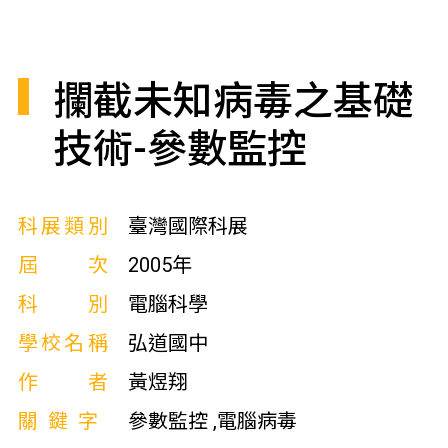
攔截未知病毒之基礎
技術-參數監控
科展類別
臺灣國際科展
屆次
2005年
科別
電腦科學
學校名稱
弘道國中
作者
黃煜翔
關鍵字
參數監控 ,電腦病毒