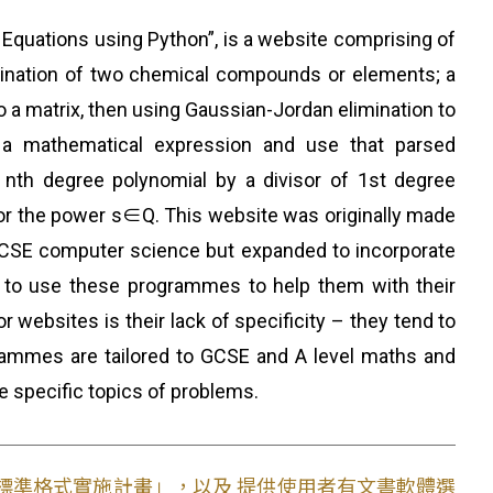
 Equations using Python”, is a website comprising of
ination of two chemical compounds or elements; a
o a matrix, then using Gaussian-Jordan elimination to
e a mathematical expression and use that parsed
f nth degree polynomial by a divisor of 1st degree
 for the power s∈Q. This website was originally made
GCSE computer science but expanded to incorporate
 to use these programmes to help them with their
 websites is their lack of specificity – they tend to
rammes are tailored to GCSE and A level maths and
e specific topics of problems.
文件標準格式實施計畫」，以及 提供使用者有文書軟體選