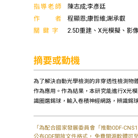
指導老師
陳志成;李彥廷
作者
程顯恩;康哲維;謝承叡
關鍵字
2.5D重建、X光模擬、影
摘要或動機
為了解決自動光學檢測的非穿透性檢測物
作為應用。作為結果，本研究能進行X光模
識圈選錫球，輸入卷積神經網路，辨識錫
「為配合國家發展委員會「推動ODF-CN
公布ODF開放文件格式， 免費開源軟體可至L