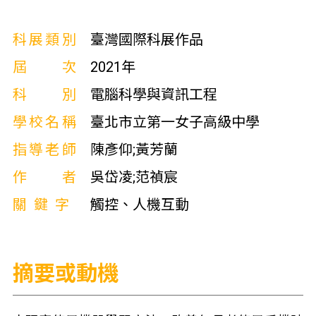
科展類別
臺灣國際科展作品
屆次
2021年
科別
電腦科學與資訊工程
學校名稱
臺北市立第一女子高級中學
指導老師
陳彥仰;黃芳蘭
作者
吳岱凌;范禎宸
關鍵字
觸控、人機互動
摘要或動機