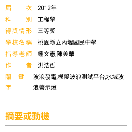
屆次
2012年
科別
工程學
得獎情形
三等獎
學校名稱
桃園縣立內壢國民中學
指導老師
鍾文憲;陳美華
作者
洪浩哲
關鍵
波浪發電,模擬波浪測試平台,水域波
字
浪警示燈
摘要或動機