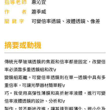
指導老師
惠沁宜
作者
蕭季威
關鍵字
可變倍率透鏡、液體透鏡、像差
摘要或動機
傳統光學玻璃透鏡的焦距和倍率都是固定，改變倍
率必須靠多重透鏡組和改\r
變鏡組距離。可變倍率透鏡則在單一透鏡中具有多
重倍率，可讓光學器材簡單輕\r
巧。我使用高彈性薄膜和高折射率液體，進行可變
倍率液體透鏡的設計、分析和\r
製作，並不斷地改進，讓其達到輕薄化、微小化及