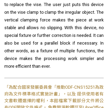
to replace the vise. The user just puts this device
on the vise clamp to clamp the irregular object. The
vertical clamping force makes the piece at work
stable and allows no slipping. With this device, no
special fixture or further correction is needed. It can
also be used for a parallel block if necessary. In
other words, as a fixture of multiple functions, the
device makes the processing work simpler and
more efficient than ever.
「為配合國家發展委員會「推動ODF-CNS15251為政
府為文件標準格式實施計畫」，以及 提供使用者有
文書軟體選擇的權利，本館檔案下載部分文件將公
布ODF開放文件格式， 免費開源軟體可至LibreOffice