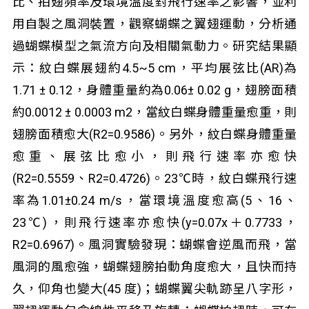
比、拍翅頻率及環境溫度對飛行速率之影響，並利
用自製之風洞裝置，觀察蝴蝶之翼翅運動，分析通
過蝴蝶模型之氣流方向及相關氣動力。研究結果顯
示：紋白蝶展翅約4.5~5 cm，平均展弦比(AR)為
1.71 ± 0.12，身體重量約為0.06± 0.02 g，翅膀面積
約0.0012 ± 0.0003 m
2
，當紋白蝶身體重量愈重，則
翅膀面積愈大(R
2
=0.9586)。另外，紋白蝶身體重量
愈重、展弦比愈小，則飛行速率亦愈快
(R
2
=0.5559、R
2
=0.4726)。23℃時，紋白蝶飛行速
率為1.01±0.24 m/s，當環境溫度愈高(5、16、
23℃)，則飛行速率亦愈快(y=0.07x＋0.7733，
R
2
=0.6967)。風洞實驗發現：蝴蝶會逆風而飛，當
風洞的風愈強，蝴蝶翅膀拍動角度愈大，且快而持
久，仰角也變大(45 度)；蝴蝶翼尖軌跡呈八字形，