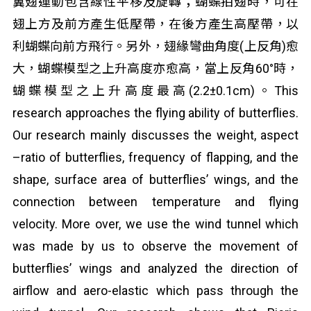
翼翅運動包含線性平移及旋轉；蝴蝶拍翅時，可在
翅上方及前方產生低壓帶，在後方產生高壓帶，以
利蝴蝶向前方飛行。另外，翅緣彎曲角度(上反角)愈
大，蝴蝶模型之上升高度亦愈高，當上反角60°時，
蝴蝶模型之上升高度最高(2.2±0.1cm)。This
research approaches the flying ability of butterflies.
Our research mainly discusses the weight, aspect
–ratio of butterflies, frequency of flapping, and the
shape, surface area of butterflies’ wings, and the
connection between temperature and flying
velocity. More over, we use the wind tunnel which
was made by us to observe the movement of
butterflies’ wings and analyzed the direction of
airflow and aero-elastic which pass through the