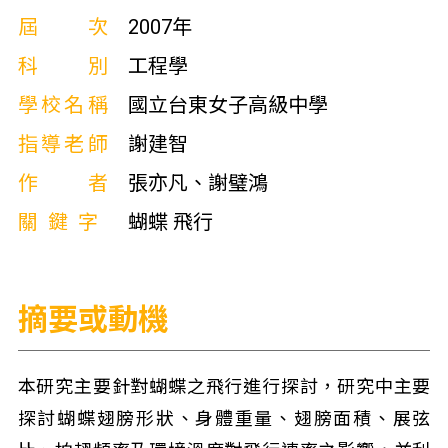
屆次
2007年
科別
工程學
學校名稱
國立台東女子高級中學
指導老師
謝建智
作者
張亦凡、謝璧鴻
關鍵字
蝴蝶 飛行
摘要或動機
本研究主要針對蝴蝶之飛行進行探討，研究中主要
探討蝴蝶翅膀形狀、身體重量、翅膀面積、展弦