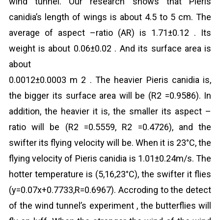
wind tunnel. Our research shows that Pieris
canidia’s length of wings is about 4.5 to 5 cm. The
average of aspect –ratio (AR) is 1.71±0.12 . Its
weight is about 0.06±0.02 . And its surface area is
about
0.0012±0.0003 m
2
. The heavier Pieris canidia is,
the bigger its surface area will be (R
2
=0.9586). In
addition, the heavier it is, the smaller its aspect –
ratio will be (R
2
=0.5559, R
2
=0.4726), and the
swifter its flying velocity will be. When it is 23°C, the
flying velocity of Pieris canidia is 1.01±0.24m/s. The
hotter temperature is (5,16,23°C), the swifter it flies
(y=0.07x+0.7733,R=0.6967). Accroding to the detect
of the wind tunnel’s experiment , the butterflies will